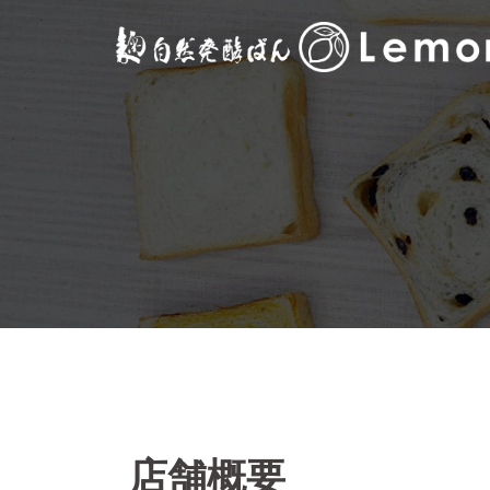
コ
ン
テ
ン
ツ
へ
ス
キ
ッ
プ
店舗概要