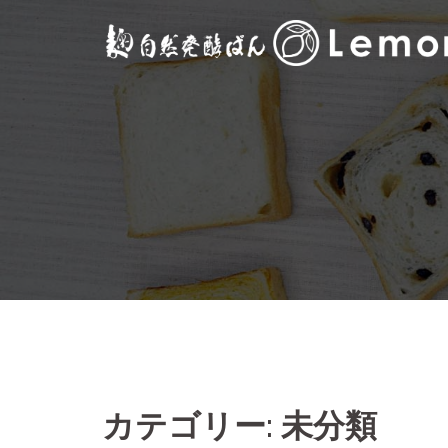
コ
ン
テ
ン
ツ
へ
ス
キ
ッ
プ
カテゴリー:
未分類