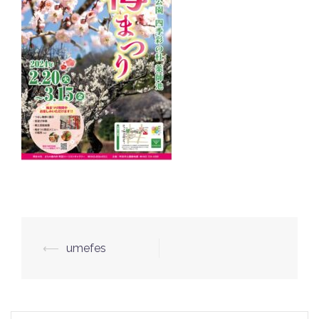
投
⟵
umefes
稿
ナ
ビ