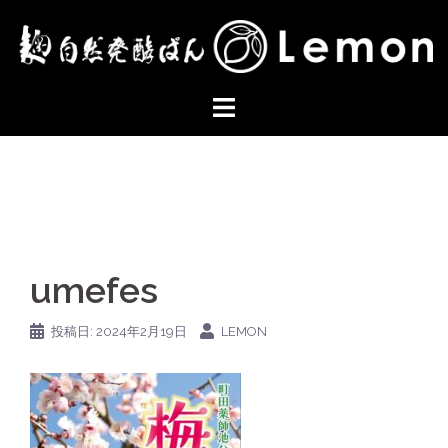
コ
ン
テ
ン
ツ
へ
ス
キ
ッ
プ
umefes
投稿日:
2024年2月19日
LEMON