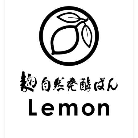
ゲ
ー
シ
ョ
ン